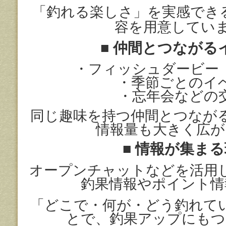
「釣れる楽しさ」を実感でき
容を用意してい
■
仲間とつながる
・フィッシュダービー
・季節ごとのイ
・忘年会などの
同じ趣味を持つ仲間とつなが
情報量も大きく広が
■
情報が集まる
オープンチャットなどを活用
釣果情報やポイント情
「どこで・何が・どう釣れて
とで、
釣果アップにもつ