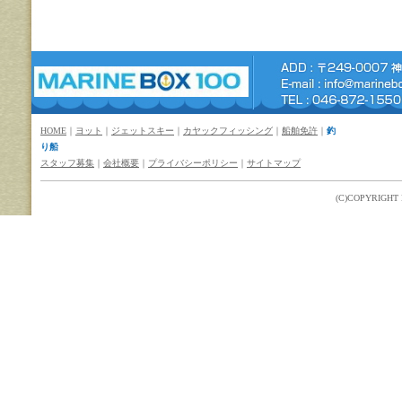
HOME
｜
ヨット
｜
ジェットスキー
｜
カヤックフィッシング
｜
船舶免許
｜
釣
り船
スタッフ募集
｜
会社概要
｜
プライバシーポリシー
｜
サイトマップ
(C)COPYRIGHT M