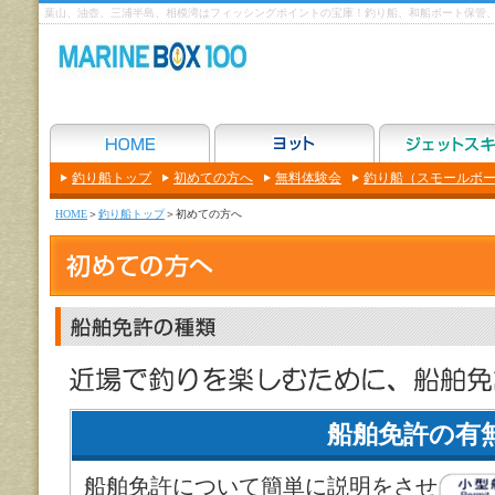
葉山、油壺、三浦半島、相模湾はフィッシングポイントの宝庫！釣り船、和船ボート保管、
釣り船トップ
初めての方へ
無料体験会
釣り船（スモールボ
HOME
＞
釣り船トップ
＞初めての方へ
船舶免許の有
船舶免許について簡単に説明をさせ