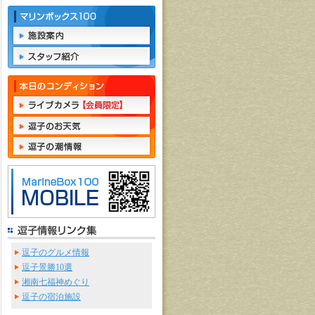
逗子のグルメ情報
逗子景勝10選
湘南七福神めぐり
逗子の宿泊施設