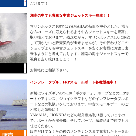
だけます！
湘南の中でも豊富な中古ジェットスキー在庫！！
マリンボックス100ではYAMAHAの新艇を中心とした、様々
な方のニーズに応えられるよう中古ジェットスキーを豊富に
取り揃えております。残念ながら、マリンボックス100に保管
して頂かないと販売契約が出来ませんが、その代わりどこの
ショップよりも中古ジェットスキーを安くお客様にお渡し出
来るようにと考えております。湘南の海をジェットスキーで
颯爽と走り抜けましょう！！
お気軽にご相談下さい。
インフレータブル、FRPスモールボート各種販売中！！
新艇はワイズギアのY-320「ポケボー」、ホープなどのFRPボ
ートやアキレス、ジョイクラフトなどのインフレータブルボ
ートなどの取扱いをしております。中古スモールボートのご
相談もお気軽に！！
YAMAHA、HONNDAなどの船外機も取り扱っていますの
で、ボートから船外機、そしてパーツ、艤装品まで何でもお
任せください。
販売だけでなくその後のメンテナンスまで充実したトータル