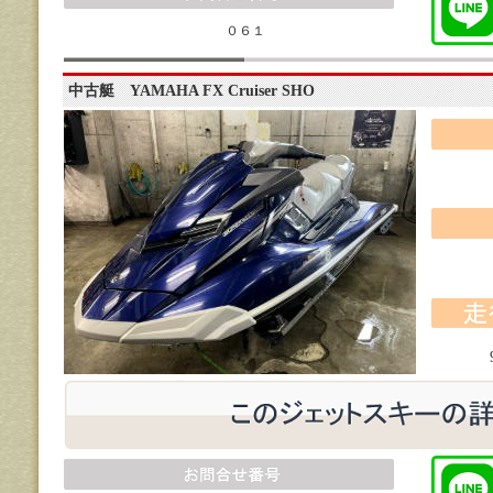
０６１
中古艇 YAMAHA FX Cruiser SHO