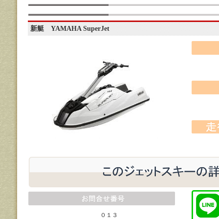
新艇 YAMAHA SuperJet
０１３