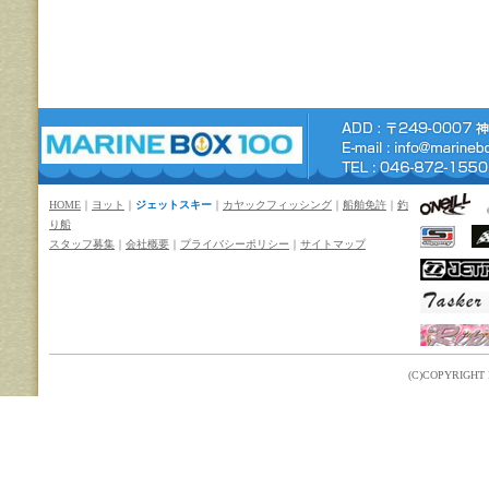
HOME
｜
ヨット
｜
ジェットスキー
｜
カヤックフィッシング
｜
船舶免許
｜
釣
り船
スタッフ募集
｜
会社概要
｜
プライバシーポリシー
｜
サイトマップ
(C)COPYRIGHT M