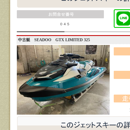
０４５
中古艇 SEADOO GTX LIMITED 325