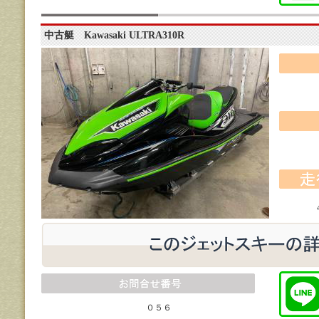
中古艇 Kawasaki ULTRA310R
０５６