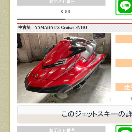
０６９
中古艇 YAMAHA FX Cruiser SVHO