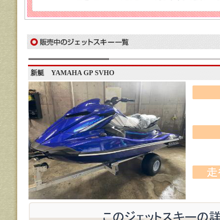
新艇 YAMAHA GP SVHO