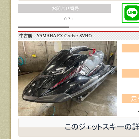
０７１
中古艇 YAMAHA FX Cruiser SVHO