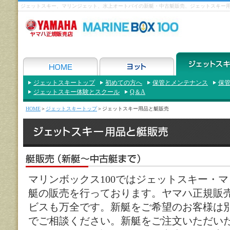
ジェットスキー、マリンジェット、水上オートバイの新艇・中古艇販売、ジェットスキー用
ジェットスキートップ
初めての方へ
保管とメンテナンス
保
ジェットスキー体験とスクール
Q＆A
HOME
＞
ジェットスキートップ
＞ジェットスキー用品と艇販売
マリンボックス100ではジェットスキー・
艇の販売を行っております。ヤマハ正規販
ビスも万全です。新艇をご希望のお客様は
でご相談ください。新艇をご注文いただい