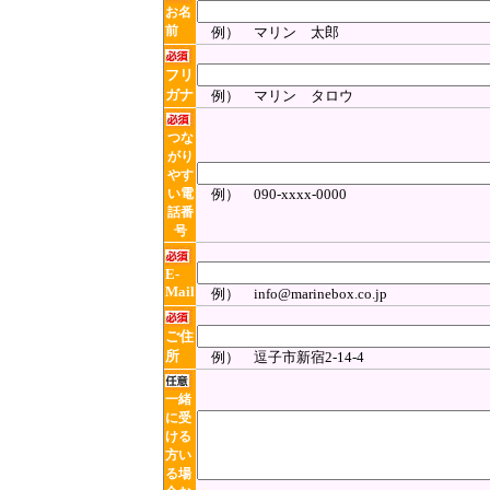
お名
前
例） マリン 太郎
フリ
ガナ
例） マリン タロウ
つな
がり
やす
い電
例） 090-xxxx-0000
話番
号
E-
Mail
例） info@marinebox.co.jp
ご住
所
例） 逗子市新宿2-14-4
一緒
に受
ける
方い
る場