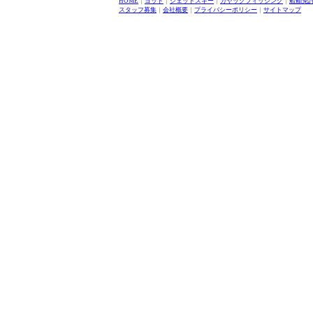
HOME
｜
ヨット
｜
ジェットスキー
｜
カヤックフィッシング
｜
船舶免
スタッフ募集
｜
会社概要
｜
プライバシーポリシー
｜
サイトマップ