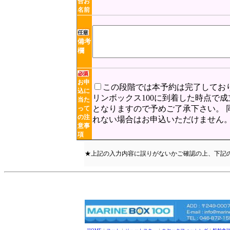
合お
名前
備考
欄
お申
この段階では本予約は完了してお
込に
リンボックス100に到着した時点で
当た
となりますので予めご了承下さい。 
って
の注
れない場合はお申込いただけません
意事
項
★上記の入力内容に誤りがないかご確認の上、下記