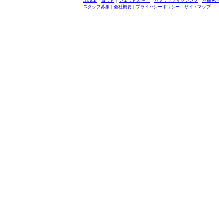
HOME
｜
ヨット
｜
ジェットスキー
｜
カヤックフィッシング
｜
船舶免
スタッフ募集
｜
会社概要
｜
プライバシーポリシー
｜
サイトマップ