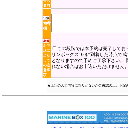
合お
名前
備考
欄
お申
この段階では本予約は完了してお
込に
リンボックス100に到着した時点で
当た
となりますので予めご了承下さい。 
って
の注
れない場合はお申込いただけません
意事
項
★上記の入力内容に誤りがないかご確認の上、下記