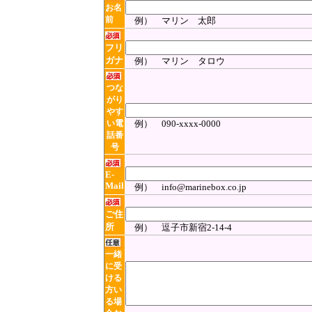
お名
前
例） マリン 太郎
フリ
ガナ
例） マリン タロウ
つな
がり
やす
い電
例） 090-xxxx-0000
話番
号
E-
Mail
例） info@marinebox.co.jp
ご住
所
例） 逗子市新宿2-14-4
一緒
に受
ける
方い
る場