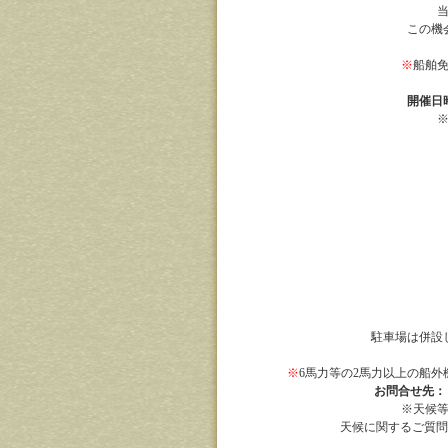
この機
※
船舶
開催日
駐車場は併設
※
6馬力等の2馬力以上の船
お問合せ先：
※天候
天候に関するご質問は