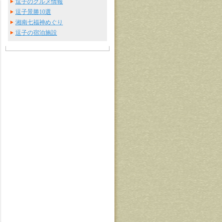
逗子のグルメ情報
逗子景勝10選
湘南七福神めぐり
逗子の宿泊施設