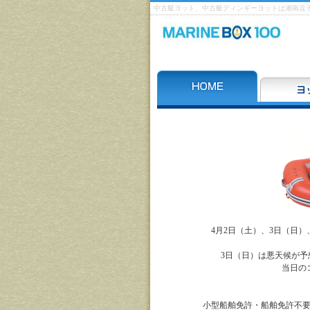
中古艇ヨット、中古艇ディンギーヨットは湘南逗子
4月2日（土）、3日（日
3日（日）は悪天候が予
当日の
小型船舶免許・船舶免許不要