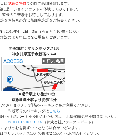
当日は
試乗会特価
での即売も開催致します。
会に是非ジョイクラフトを体験してみて下さい。
皆様のご来場をお待ちしております。
免許をお持ちの方は船舶免許証をご持参ください。
時：
2016年4月2日、3日（両日とも10:00～16:00）
※海況により中止になる場合もございます。
開催場所：マリンボックス100
神奈川県逗子市新宿2-14-4
JR逗子駅より徒歩10分
京急新逗子駅より徒歩13分
しておりません。近隣のパーキングをご利用ください。
※最寄りのパーキングは
こちら
外機セットのボートを操船されたい方は、小型船舶免許を御持参下さい。
JOYCRAFT-SHOP.COM
（株式会社ファーストポート）
等によりやむを得ず中止となる場合がございます。
マリンボックス100（046-872-1550）へお問合せください。